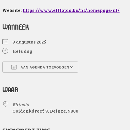
Website:
https://www.elftopia.be/nl/homepage-nl/
WANNEER
9 augustus 2025
Hele dag
AAN AGENDA TOEVOEGEN
Download ICS
Google Calendar
iCalendar
Office 365
Outlook Live
WAAR
Elftopia
Ooidonkdreef 9, Deinze, 9800